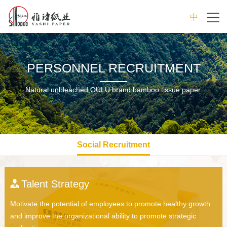
中
文
PERSONNEL RECRUITMENT
Natural unbleached,OULU brand bamboo tissue paper.
Social Recruitment
Talent Strategy
Motivate the potential of employees to promote healthy growth
and improve the organizational ability to promote strategic